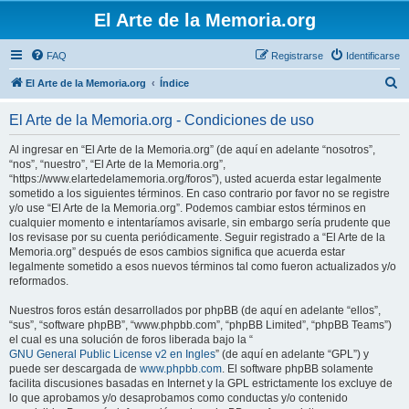
El Arte de la Memoria.org
FAQ
Registrarse
Identificarse
B
El Arte de la Memoria.org
Índice
u
El Arte de la Memoria.org - Condiciones de uso
s
c
Al ingresar en “El Arte de la Memoria.org” (de aquí en adelante “nosotros”,
“nos”, “nuestro”, “El Arte de la Memoria.org”,
a
“https://www.elartedelamemoria.org/foros”), usted acuerda estar legalmente
r
sometido a los siguientes términos. En caso contrario por favor no se registre
y/o use “El Arte de la Memoria.org”. Podemos cambiar estos términos en
cualquier momento e intentaríamos avisarle, sin embargo sería prudente que
los revisase por su cuenta periódicamente. Seguir registrado a “El Arte de la
Memoria.org” después de esos cambios significa que acuerda estar
legalmente sometido a esos nuevos términos tal como fueron actualizados y/o
reformados.
Nuestros foros están desarrollados por phpBB (de aquí en adelante “ellos”,
“sus”, “software phpBB”, “www.phpbb.com”, “phpBB Limited”, “phpBB Teams”)
el cual es una solución de foros liberada bajo la “
GNU General Public License v2 en Ingles
” (de aquí en adelante “GPL”) y
puede ser descargada de
www.phpbb.com
. El software phpBB solamente
facilita discusiones basadas en Internet y la GPL estrictamente los excluye de
lo que aprobamos y/o desaprobamos como conductas y/o contenido