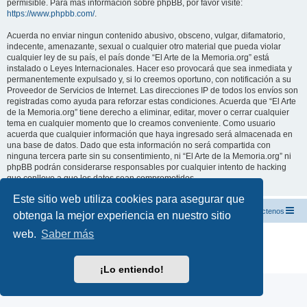
permisible. Para más información sobre phpBB, por favor visite:
https://www.phpbb.com/
.
Acuerda no enviar ningun contenido abusivo, obsceno, vulgar, difamatorio,
indecente, amenazante, sexual o cualquier otro material que pueda violar
cualquier ley de su país, el país donde “El Arte de la Memoria.org” está
instalado o Leyes Internacionales. Hacer eso provocará que sea inmediata y
permanentemente expulsado y, si lo creemos oportuno, con notificación a su
Proveedor de Servicios de Internet. Las direcciones IP de todos los envíos son
registradas como ayuda para reforzar estas condiciones. Acuerda que “El Arte
de la Memoria.org” tiene derecho a eliminar, editar, mover o cerrar cualquier
tema en cualquier momento que lo creamos conveniente. Como usuario
acuerda que cualquier información que haya ingresado será almacenada en
una base de datos. Dado que esta información no será compartida con
ninguna tercera parte sin su consentimiento, ni “El Arte de la Memoria.org” ni
phpBB podrán considerarse responsables por cualquier intento de hacking
que conlleve a que los datos sean comprometidos.
Este sitio web utiliza cookies para asegurar que
El Arte de la Memoria.org
Índice
Contáctenos
obtenga la mejor experiencia en nuestro sitio
web.
Saber más
Desarrollado por
phpBB
® Forum Software © phpBB Limited
Traducción al español por
phpBB España
Privacidad
|
Condiciones
¡Lo entiendo!