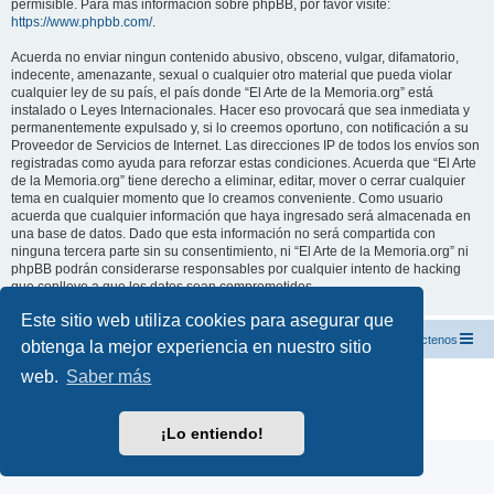
permisible. Para más información sobre phpBB, por favor visite:
https://www.phpbb.com/
.
Acuerda no enviar ningun contenido abusivo, obsceno, vulgar, difamatorio,
indecente, amenazante, sexual o cualquier otro material que pueda violar
cualquier ley de su país, el país donde “El Arte de la Memoria.org” está
instalado o Leyes Internacionales. Hacer eso provocará que sea inmediata y
permanentemente expulsado y, si lo creemos oportuno, con notificación a su
Proveedor de Servicios de Internet. Las direcciones IP de todos los envíos son
registradas como ayuda para reforzar estas condiciones. Acuerda que “El Arte
de la Memoria.org” tiene derecho a eliminar, editar, mover o cerrar cualquier
tema en cualquier momento que lo creamos conveniente. Como usuario
acuerda que cualquier información que haya ingresado será almacenada en
una base de datos. Dado que esta información no será compartida con
ninguna tercera parte sin su consentimiento, ni “El Arte de la Memoria.org” ni
phpBB podrán considerarse responsables por cualquier intento de hacking
que conlleve a que los datos sean comprometidos.
Este sitio web utiliza cookies para asegurar que
El Arte de la Memoria.org
Índice
Contáctenos
obtenga la mejor experiencia en nuestro sitio
web.
Saber más
Desarrollado por
phpBB
® Forum Software © phpBB Limited
Traducción al español por
phpBB España
Privacidad
|
Condiciones
¡Lo entiendo!