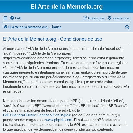
El Arte de la Memoria.org
FAQ
Registrarse
Identificarse
B
El Arte de la Memoria.org
Índice
u
El Arte de la Memoria.org - Condiciones de uso
s
c
Al ingresar en “El Arte de la Memoria.org” (de aquí en adelante “nosotros”,
“nos”, “nuestro”, “El Arte de la Memoria.org”,
a
“https://www.elartedelamemoria.org/foros”), usted acuerda estar legalmente
r
sometido a los siguientes términos. En caso contrario por favor no se registre
y/o use “El Arte de la Memoria.org”. Podemos cambiar estos términos en
cualquier momento e intentaríamos avisarle, sin embargo sería prudente que
los revisase por su cuenta periódicamente. Seguir registrado a “El Arte de la
Memoria.org” después de esos cambios significa que acuerda estar
legalmente sometido a esos nuevos términos tal como fueron actualizados y/o
reformados.
Nuestros foros están desarrollados por phpBB (de aquí en adelante “ellos”,
“sus”, “software phpBB”, “www.phpbb.com”, “phpBB Limited”, “phpBB Teams”)
el cual es una solución de foros liberada bajo la “
GNU General Public License v2 en Ingles
” (de aquí en adelante “GPL”) y
puede ser descargada de
www.phpbb.com
. El software phpBB solamente
facilita discusiones basadas en Internet y la GPL estrictamente los excluye de
lo que aprobamos y/o desaprobamos como conductas y/o contenido