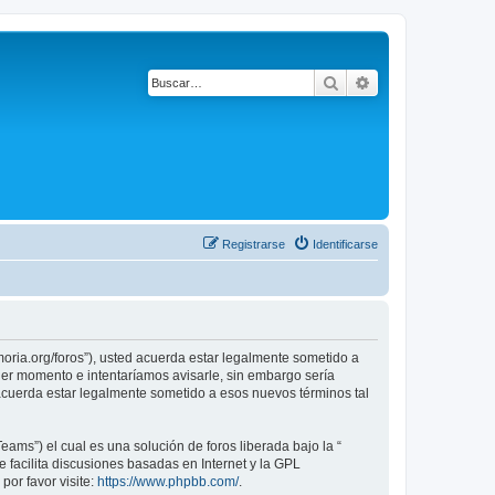
Buscar
Búsqueda avanza
Registrarse
Identificarse
emoria.org/foros”), usted acuerda estar legalmente sometido a
uier momento e intentaríamos avisarle, sin embargo sería
 acuerda estar legalmente sometido a esos nuevos términos tal
ams”) el cual es una solución de foros liberada bajo la “
 facilita discusiones basadas en Internet y la GPL
or favor visite:
https://www.phpbb.com/
.