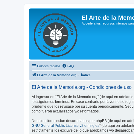
El Arte de la Memo
Accede a tus recursos internos par
Enlaces rápidos
FAQ
El Arte de la Memoria.org
Índice
El Arte de la Memoria.org - Condiciones de uso
Al ingresar en “El Arte de la Memoria.org” (de aquí en adelante
los siguientes términos. En caso contrario por favor no se reg
prudente que los revisase por su cuenta periódicamente. Segui
como fueron actualizados y/o reformados.
Nuestros foros están desarrollados por phpBB (de aquí en adela
GNU General Public License v2 en Ingles
” (de aquí en adelan
estrictamente los excluye de lo que aprobamos y/o desaprobam