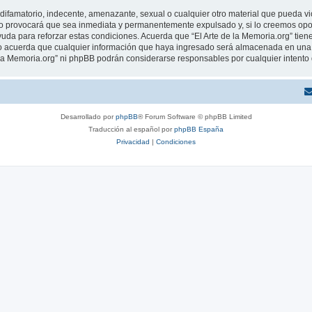
ifamatorio, indecente, amenazante, sexual o cualquier otro material que pueda viola
o provocará que sea inmediata y permanentemente expulsado y, si lo creemos oport
uda para reforzar estas condiciones. Acuerda que “El Arte de la Memoria.org” tiene
 acuerda que cualquier información que haya ingresado será almacenada en una 
de la Memoria.org” ni phpBB podrán considerarse responsables por cualquier intent
Desarrollado por
phpBB
® Forum Software © phpBB Limited
Traducción al español por
phpBB España
Privacidad
|
Condiciones