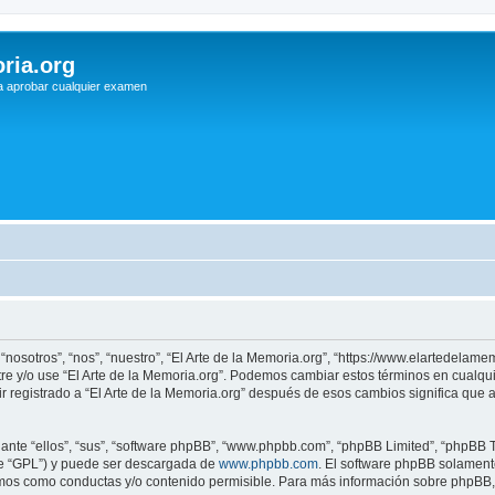
ria.org
a aprobar cualquier examen
 “nosotros”, “nos”, “nuestro”, “El Arte de la Memoria.org”, “https://www.elartedelam
istre y/o use “El Arte de la Memoria.org”. Podemos cambiar estos términos en cualq
r registrado a “El Arte de la Memoria.org” después de esos cambios significa que
nte “ellos”, “sus”, “software phpBB”, “www.phpbb.com”, “phpBB Limited”, “phpBB Te
te “GPL”) y puede ser descargada de
www.phpbb.com
. El software phpBB solamente
os como conductas y/o contenido permisible. Para más información sobre phpBB, p