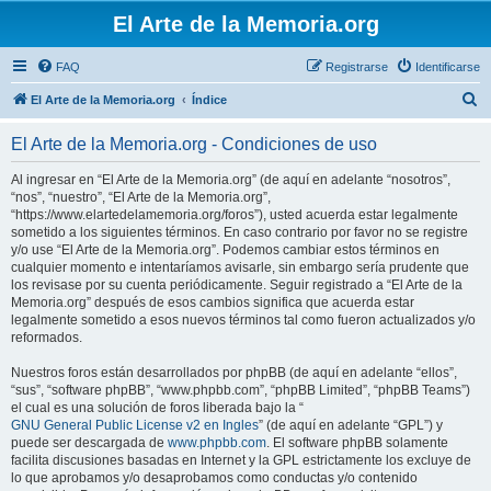
El Arte de la Memoria.org
FAQ
Registrarse
Identificarse
B
El Arte de la Memoria.org
Índice
u
El Arte de la Memoria.org - Condiciones de uso
s
c
Al ingresar en “El Arte de la Memoria.org” (de aquí en adelante “nosotros”,
“nos”, “nuestro”, “El Arte de la Memoria.org”,
a
“https://www.elartedelamemoria.org/foros”), usted acuerda estar legalmente
r
sometido a los siguientes términos. En caso contrario por favor no se registre
y/o use “El Arte de la Memoria.org”. Podemos cambiar estos términos en
cualquier momento e intentaríamos avisarle, sin embargo sería prudente que
los revisase por su cuenta periódicamente. Seguir registrado a “El Arte de la
Memoria.org” después de esos cambios significa que acuerda estar
legalmente sometido a esos nuevos términos tal como fueron actualizados y/o
reformados.
Nuestros foros están desarrollados por phpBB (de aquí en adelante “ellos”,
“sus”, “software phpBB”, “www.phpbb.com”, “phpBB Limited”, “phpBB Teams”)
el cual es una solución de foros liberada bajo la “
GNU General Public License v2 en Ingles
” (de aquí en adelante “GPL”) y
puede ser descargada de
www.phpbb.com
. El software phpBB solamente
facilita discusiones basadas en Internet y la GPL estrictamente los excluye de
lo que aprobamos y/o desaprobamos como conductas y/o contenido