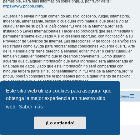
permisible. Para más información sobre phpBB, por favor visite:
https://www.phpbb.com/
.
Acuerda no enviar ningun contenido abusivo, obsceno, vulgar, difamatorio,
indecente, amenazante, sexual o cualquier otro material que pueda violar
cualquier ley de su país, el país donde “El Arte de la Memoria.org” está
instalado o Leyes Internacionales. Hacer eso provocará que sea inmediata y
permanentemente expulsado y, si lo creemos oportuno, con notificación a su
Proveedor de Servicios de Internet. Las direcciones IP de todos los envíos son
registradas como ayuda para reforzar estas condiciones. Acuerda que “El Arte
de la Memoria.org” tiene derecho a eliminar, editar, mover o cerrar cualquier
tema en cualquier momento que lo creamos conveniente. Como usuario
acuerda que cualquier información que haya ingresado será almacenada en
una base de datos. Dado que esta información no será compartida con
ninguna tercera parte sin su consentimiento, ni “El Arte de la Memoria.org” ni
phpBB podrán considerarse responsables por cualquier intento de hacking
que conlleve a que los datos sean comprometidos.
Este sitio web utiliza cookies para asegurar que
El Arte de la Memoria.org
Índice
Contáctenos
obtenga la mejor experiencia en nuestro sitio
web.
Saber más
Desarrollado por
phpBB
® Forum Software © phpBB Limited
Traducción al español por
phpBB España
Privacidad
|
Condiciones
¡Lo entiendo!