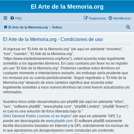
El Arte de la Memoria.org
FAQ
Registrarse
Identificarse
B
El Arte de la Memoria.org
Índice
u
El Arte de la Memoria.org - Condiciones de uso
s
c
Al ingresar en “El Arte de la Memoria.org” (de aquí en adelante “nosotros”,
“nos”, “nuestro”, “El Arte de la Memoria.org”,
a
“https://www.elartedelamemoria.org/foros”), usted acuerda estar legalmente
r
sometido a los siguientes términos. En caso contrario por favor no se registre
y/o use “El Arte de la Memoria.org”. Podemos cambiar estos términos en
cualquier momento e intentaríamos avisarle, sin embargo sería prudente que
los revisase por su cuenta periódicamente. Seguir registrado a “El Arte de la
Memoria.org” después de esos cambios significa que acuerda estar
legalmente sometido a esos nuevos términos tal como fueron actualizados y/o
reformados.
Nuestros foros están desarrollados por phpBB (de aquí en adelante “ellos”,
“sus”, “software phpBB”, “www.phpbb.com”, “phpBB Limited”, “phpBB Teams”)
el cual es una solución de foros liberada bajo la “
GNU General Public License v2 en Ingles
” (de aquí en adelante “GPL”) y
puede ser descargada de
www.phpbb.com
. El software phpBB solamente
facilita discusiones basadas en Internet y la GPL estrictamente los excluye de
lo que aprobamos y/o desaprobamos como conductas y/o contenido