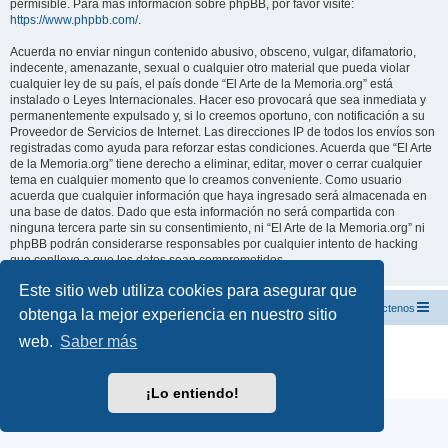
permisible. Para más información sobre phpBB, por favor visite:
https://www.phpbb.com/
.
Acuerda no enviar ningun contenido abusivo, obsceno, vulgar, difamatorio,
indecente, amenazante, sexual o cualquier otro material que pueda violar
cualquier ley de su país, el país donde “El Arte de la Memoria.org” está
instalado o Leyes Internacionales. Hacer eso provocará que sea inmediata y
permanentemente expulsado y, si lo creemos oportuno, con notificación a su
Proveedor de Servicios de Internet. Las direcciones IP de todos los envíos son
registradas como ayuda para reforzar estas condiciones. Acuerda que “El Arte
de la Memoria.org” tiene derecho a eliminar, editar, mover o cerrar cualquier
tema en cualquier momento que lo creamos conveniente. Como usuario
acuerda que cualquier información que haya ingresado será almacenada en
una base de datos. Dado que esta información no será compartida con
ninguna tercera parte sin su consentimiento, ni “El Arte de la Memoria.org” ni
phpBB podrán considerarse responsables por cualquier intento de hacking
que conlleve a que los datos sean comprometidos.
Este sitio web utiliza cookies para asegurar que
El Arte de la Memoria.org
Índice
Contáctenos
obtenga la mejor experiencia en nuestro sitio
web.
Saber más
Desarrollado por
phpBB
® Forum Software © phpBB Limited
Traducción al español por
phpBB España
Privacidad
|
Condiciones
¡Lo entiendo!