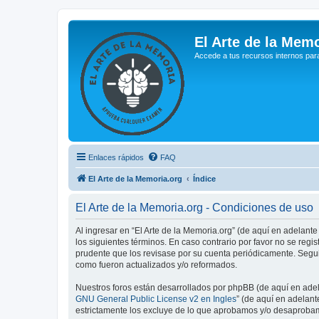
El Arte de la Memo
Accede a tus recursos internos par
Enlaces rápidos
FAQ
El Arte de la Memoria.org
Índice
El Arte de la Memoria.org - Condiciones de uso
Al ingresar en “El Arte de la Memoria.org” (de aquí en adelante
los siguientes términos. En caso contrario por favor no se reg
prudente que los revisase por su cuenta periódicamente. Segui
como fueron actualizados y/o reformados.
Nuestros foros están desarrollados por phpBB (de aquí en adela
GNU General Public License v2 en Ingles
” (de aquí en adelan
estrictamente los excluye de lo que aprobamos y/o desaprobam