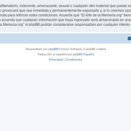
ifamatorio, indecente, amenazante, sexual o cualquier otro material que pueda viola
o provocará que sea inmediata y permanentemente expulsado y, si lo creemos oport
uda para reforzar estas condiciones. Acuerda que “El Arte de la Memoria.org” tiene
 acuerda que cualquier información que haya ingresado será almacenada en una 
de la Memoria.org” ni phpBB podrán considerarse responsables por cualquier intent
Desarrollado por
phpBB
® Forum Software © phpBB Limited
Traducción al español por
phpBB España
Privacidad
|
Condiciones