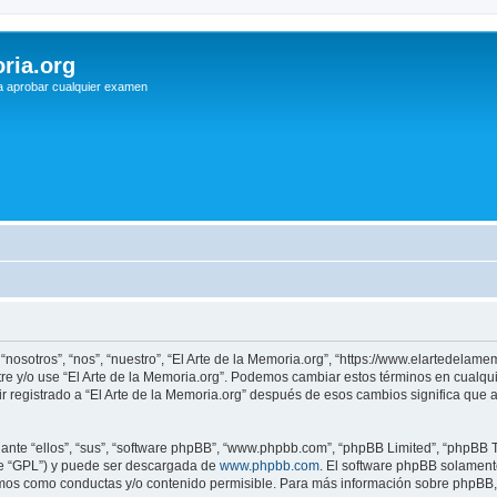
ria.org
a aprobar cualquier examen
 “nosotros”, “nos”, “nuestro”, “El Arte de la Memoria.org”, “https://www.elartedelam
istre y/o use “El Arte de la Memoria.org”. Podemos cambiar estos términos en cualq
r registrado a “El Arte de la Memoria.org” después de esos cambios significa que
nte “ellos”, “sus”, “software phpBB”, “www.phpbb.com”, “phpBB Limited”, “phpBB Te
te “GPL”) y puede ser descargada de
www.phpbb.com
. El software phpBB solamente
os como conductas y/o contenido permisible. Para más información sobre phpBB, p