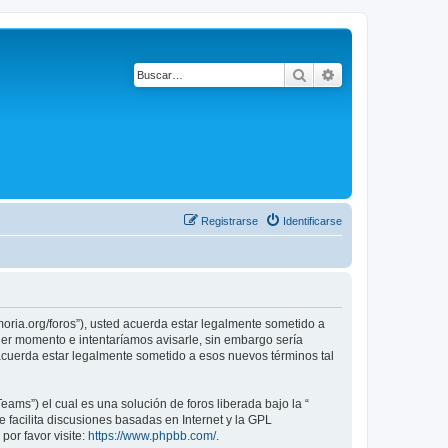
Buscar
Búsqueda avanza
Registrarse
Identificarse
emoria.org/foros”), usted acuerda estar legalmente sometido a
uier momento e intentaríamos avisarle, sin embargo sería
 acuerda estar legalmente sometido a esos nuevos términos tal
ams”) el cual es una solución de foros liberada bajo la “
 facilita discusiones basadas en Internet y la GPL
or favor visite:
https://www.phpbb.com/
.