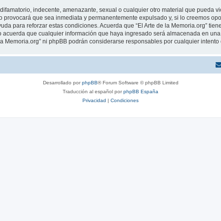
ifamatorio, indecente, amenazante, sexual o cualquier otro material que pueda viola
o provocará que sea inmediata y permanentemente expulsado y, si lo creemos oport
uda para reforzar estas condiciones. Acuerda que “El Arte de la Memoria.org” tiene
 acuerda que cualquier información que haya ingresado será almacenada en una 
de la Memoria.org” ni phpBB podrán considerarse responsables por cualquier intent
Desarrollado por
phpBB
® Forum Software © phpBB Limited
Traducción al español por
phpBB España
Privacidad
|
Condiciones