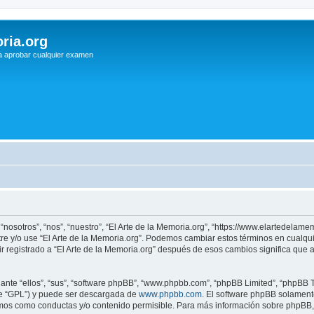
ria.org
a aprobar cualquier examen
 “nosotros”, “nos”, “nuestro”, “El Arte de la Memoria.org”, “https://www.elartedelam
istre y/o use “El Arte de la Memoria.org”. Podemos cambiar estos términos en cualq
r registrado a “El Arte de la Memoria.org” después de esos cambios significa que
nte “ellos”, “sus”, “software phpBB”, “www.phpbb.com”, “phpBB Limited”, “phpBB Te
te “GPL”) y puede ser descargada de
www.phpbb.com
. El software phpBB solamente
os como conductas y/o contenido permisible. Para más información sobre phpBB, p