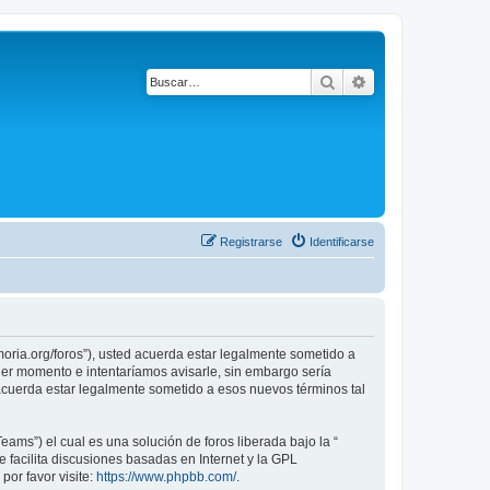
Buscar
Búsqueda avanza
Registrarse
Identificarse
emoria.org/foros”), usted acuerda estar legalmente sometido a
uier momento e intentaríamos avisarle, sin embargo sería
 acuerda estar legalmente sometido a esos nuevos términos tal
ams”) el cual es una solución de foros liberada bajo la “
 facilita discusiones basadas en Internet y la GPL
or favor visite:
https://www.phpbb.com/
.