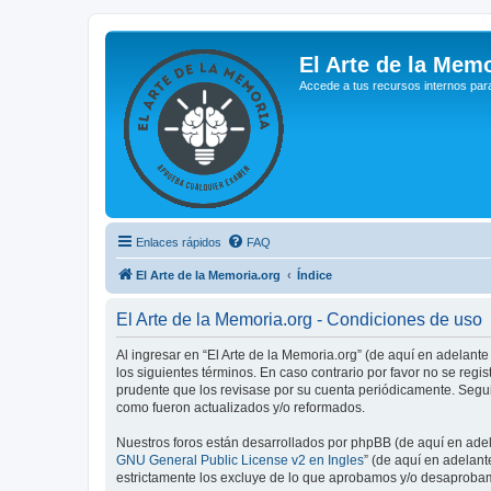
El Arte de la Memo
Accede a tus recursos internos par
Enlaces rápidos
FAQ
El Arte de la Memoria.org
Índice
El Arte de la Memoria.org - Condiciones de uso
Al ingresar en “El Arte de la Memoria.org” (de aquí en adelante
los siguientes términos. En caso contrario por favor no se reg
prudente que los revisase por su cuenta periódicamente. Segui
como fueron actualizados y/o reformados.
Nuestros foros están desarrollados por phpBB (de aquí en adela
GNU General Public License v2 en Ingles
” (de aquí en adelan
estrictamente los excluye de lo que aprobamos y/o desaprobam