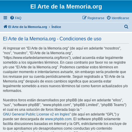
El Arte de la Memoria.org
FAQ
Registrarse
Identificarse
B
El Arte de la Memoria.org
Índice
u
El Arte de la Memoria.org - Condiciones de uso
s
c
Al ingresar en “El Arte de la Memoria.org” (de aquí en adelante “nosotros”,
“nos”, “nuestro”, “El Arte de la Memoria.org”,
a
“https://www.elartedelamemoria.org/foros”), usted acuerda estar legalmente
r
sometido a los siguientes términos. En caso contrario por favor no se registre
y/o use “El Arte de la Memoria.org”. Podemos cambiar estos términos en
cualquier momento e intentaríamos avisarle, sin embargo sería prudente que
los revisase por su cuenta periódicamente. Seguir registrado a “El Arte de la
Memoria.org” después de esos cambios significa que acuerda estar
legalmente sometido a esos nuevos términos tal como fueron actualizados y/o
reformados.
Nuestros foros están desarrollados por phpBB (de aquí en adelante “ellos”,
“sus”, “software phpBB”, “www.phpbb.com”, “phpBB Limited”, “phpBB Teams”)
el cual es una solución de foros liberada bajo la “
GNU General Public License v2 en Ingles
” (de aquí en adelante “GPL”) y
puede ser descargada de
www.phpbb.com
. El software phpBB solamente
facilita discusiones basadas en Internet y la GPL estrictamente los excluye de
lo que aprobamos y/o desaprobamos como conductas y/o contenido