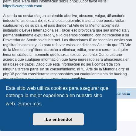
permisible. Para más información sobre phpBB, por favor visite:
https://www.phpbb.com/
.
Acuerda no enviar ningun contenido abusivo, obsceno, vulgar, difamatorio,
indecente, amenazante, sexual o cualquier otro material que pueda violar
cualquier ley de su país, el país donde “El Arte de la Memoria.org” está
instalado o Leyes Internacionales. Hacer eso provocará que sea inmediata y
permanentemente expulsado y, si lo creemos oportuno, con notificación a su
Proveedor de Servicios de Internet. Las direcciones IP de todos los envíos son
registradas como ayuda para reforzar estas condiciones. Acuerda que “El Arte
de la Memoria.org” tiene derecho a eliminar, editar, mover o cerrar cualquier
tema en cualquier momento que lo creamos conveniente. Como usuario
acuerda que cualquier información que haya ingresado será almacenada en
una base de datos. Dado que esta información no será compartida con
ninguna tercera parte sin su consentimiento, ni “El Arte de la Memoria.org” ni
phpBB podrán considerarse responsables por cualquier intento de hacking
que conlleve a que los datos sean comprometidos.
Este sitio web utiliza cookies para asegurar que
El Arte de la Memoria.org
Índice
Contáctenos
obtenga la mejor experiencia en nuestro sitio
web.
Saber más
Desarrollado por
phpBB
® Forum Software © phpBB Limited
Traducción al español por
phpBB España
Privacidad
|
Condiciones
¡Lo entiendo!