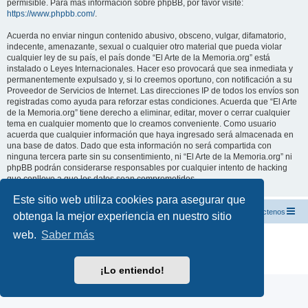
permisible. Para más información sobre phpBB, por favor visite:
https://www.phpbb.com/
.
Acuerda no enviar ningun contenido abusivo, obsceno, vulgar, difamatorio,
indecente, amenazante, sexual o cualquier otro material que pueda violar
cualquier ley de su país, el país donde “El Arte de la Memoria.org” está
instalado o Leyes Internacionales. Hacer eso provocará que sea inmediata y
permanentemente expulsado y, si lo creemos oportuno, con notificación a su
Proveedor de Servicios de Internet. Las direcciones IP de todos los envíos son
registradas como ayuda para reforzar estas condiciones. Acuerda que “El Arte
de la Memoria.org” tiene derecho a eliminar, editar, mover o cerrar cualquier
tema en cualquier momento que lo creamos conveniente. Como usuario
acuerda que cualquier información que haya ingresado será almacenada en
una base de datos. Dado que esta información no será compartida con
ninguna tercera parte sin su consentimiento, ni “El Arte de la Memoria.org” ni
phpBB podrán considerarse responsables por cualquier intento de hacking
que conlleve a que los datos sean comprometidos.
Este sitio web utiliza cookies para asegurar que
El Arte de la Memoria.org
Índice
Contáctenos
obtenga la mejor experiencia en nuestro sitio
web.
Saber más
Desarrollado por
phpBB
® Forum Software © phpBB Limited
Traducción al español por
phpBB España
Privacidad
|
Condiciones
¡Lo entiendo!