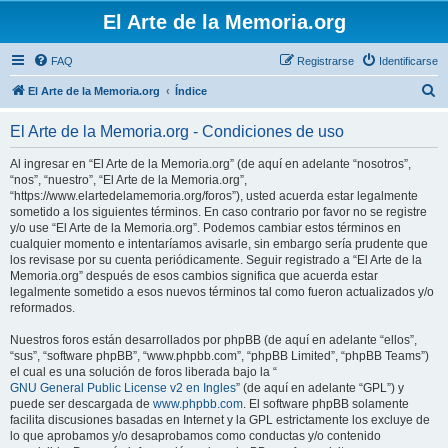
El Arte de la Memoria.org
FAQ
Registrarse
Identificarse
B
El Arte de la Memoria.org
Índice
u
El Arte de la Memoria.org - Condiciones de uso
s
c
Al ingresar en “El Arte de la Memoria.org” (de aquí en adelante “nosotros”,
“nos”, “nuestro”, “El Arte de la Memoria.org”,
a
“https://www.elartedelamemoria.org/foros”), usted acuerda estar legalmente
r
sometido a los siguientes términos. En caso contrario por favor no se registre
y/o use “El Arte de la Memoria.org”. Podemos cambiar estos términos en
cualquier momento e intentaríamos avisarle, sin embargo sería prudente que
los revisase por su cuenta periódicamente. Seguir registrado a “El Arte de la
Memoria.org” después de esos cambios significa que acuerda estar
legalmente sometido a esos nuevos términos tal como fueron actualizados y/o
reformados.
Nuestros foros están desarrollados por phpBB (de aquí en adelante “ellos”,
“sus”, “software phpBB”, “www.phpbb.com”, “phpBB Limited”, “phpBB Teams”)
el cual es una solución de foros liberada bajo la “
GNU General Public License v2 en Ingles
” (de aquí en adelante “GPL”) y
puede ser descargada de
www.phpbb.com
. El software phpBB solamente
facilita discusiones basadas en Internet y la GPL estrictamente los excluye de
lo que aprobamos y/o desaprobamos como conductas y/o contenido