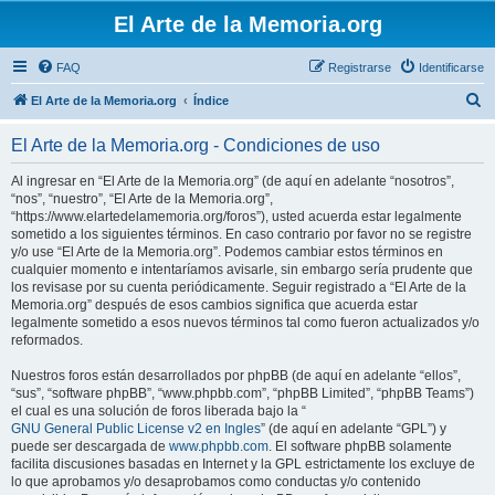
El Arte de la Memoria.org
FAQ
Registrarse
Identificarse
B
El Arte de la Memoria.org
Índice
u
El Arte de la Memoria.org - Condiciones de uso
s
c
Al ingresar en “El Arte de la Memoria.org” (de aquí en adelante “nosotros”,
“nos”, “nuestro”, “El Arte de la Memoria.org”,
a
“https://www.elartedelamemoria.org/foros”), usted acuerda estar legalmente
r
sometido a los siguientes términos. En caso contrario por favor no se registre
y/o use “El Arte de la Memoria.org”. Podemos cambiar estos términos en
cualquier momento e intentaríamos avisarle, sin embargo sería prudente que
los revisase por su cuenta periódicamente. Seguir registrado a “El Arte de la
Memoria.org” después de esos cambios significa que acuerda estar
legalmente sometido a esos nuevos términos tal como fueron actualizados y/o
reformados.
Nuestros foros están desarrollados por phpBB (de aquí en adelante “ellos”,
“sus”, “software phpBB”, “www.phpbb.com”, “phpBB Limited”, “phpBB Teams”)
el cual es una solución de foros liberada bajo la “
GNU General Public License v2 en Ingles
” (de aquí en adelante “GPL”) y
puede ser descargada de
www.phpbb.com
. El software phpBB solamente
facilita discusiones basadas en Internet y la GPL estrictamente los excluye de
lo que aprobamos y/o desaprobamos como conductas y/o contenido