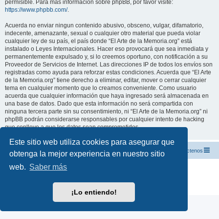
permisible. Para más información sobre phpBB, por favor visite:
https://www.phpbb.com/
.
Acuerda no enviar ningun contenido abusivo, obsceno, vulgar, difamatorio,
indecente, amenazante, sexual o cualquier otro material que pueda violar
cualquier ley de su país, el país donde “El Arte de la Memoria.org” está
instalado o Leyes Internacionales. Hacer eso provocará que sea inmediata y
permanentemente expulsado y, si lo creemos oportuno, con notificación a su
Proveedor de Servicios de Internet. Las direcciones IP de todos los envíos son
registradas como ayuda para reforzar estas condiciones. Acuerda que “El Arte
de la Memoria.org” tiene derecho a eliminar, editar, mover o cerrar cualquier
tema en cualquier momento que lo creamos conveniente. Como usuario
acuerda que cualquier información que haya ingresado será almacenada en
una base de datos. Dado que esta información no será compartida con
ninguna tercera parte sin su consentimiento, ni “El Arte de la Memoria.org” ni
phpBB podrán considerarse responsables por cualquier intento de hacking
que conlleve a que los datos sean comprometidos.
Este sitio web utiliza cookies para asegurar que
El Arte de la Memoria.org
Índice
Contáctenos
obtenga la mejor experiencia en nuestro sitio
web.
Saber más
Desarrollado por
phpBB
® Forum Software © phpBB Limited
Traducción al español por
phpBB España
Privacidad
|
Condiciones
¡Lo entiendo!