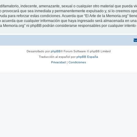
ifamatorio, indecente, amenazante, sexual o cualquier otro material que pueda viola
o provocará que sea inmediata y permanentemente expulsado y, si lo creemos oport
uda para reforzar estas condiciones. Acuerda que “El Arte de la Memoria.org” tiene
 acuerda que cualquier información que haya ingresado será almacenada en una 
de la Memoria.org” ni phpBB podrán considerarse responsables por cualquier intent
Desarrollado por
phpBB
® Forum Software © phpBB Limited
Traducción al español por
phpBB España
Privacidad
|
Condiciones