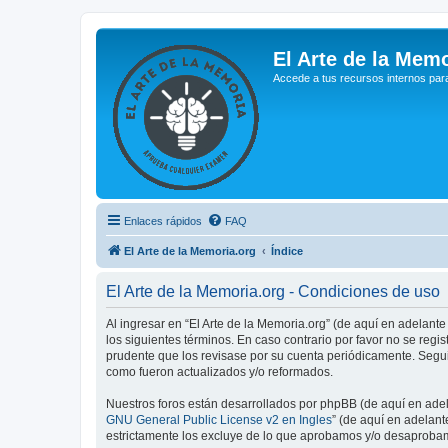
El Arte de la Memo
Accede a tus recursos internos par
Enlaces rápidos
FAQ
El Arte de la Memoria.org
Índice
El Arte de la Memoria.org - Condiciones de uso
Al ingresar en “El Arte de la Memoria.org” (de aquí en adelante
los siguientes términos. En caso contrario por favor no se reg
prudente que los revisase por su cuenta periódicamente. Segui
como fueron actualizados y/o reformados.
Nuestros foros están desarrollados por phpBB (de aquí en adela
GNU General Public License v2 en Ingles
” (de aquí en adelan
estrictamente los excluye de lo que aprobamos y/o desaprobam