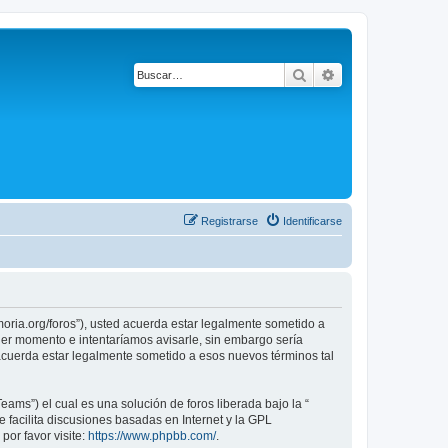
Buscar
Búsqueda avanza
Registrarse
Identificarse
emoria.org/foros”), usted acuerda estar legalmente sometido a
uier momento e intentaríamos avisarle, sin embargo sería
 acuerda estar legalmente sometido a esos nuevos términos tal
ams”) el cual es una solución de foros liberada bajo la “
 facilita discusiones basadas en Internet y la GPL
or favor visite:
https://www.phpbb.com/
.