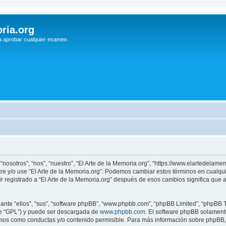
ria.org
a aprobar cualquier examen
 “nosotros”, “nos”, “nuestro”, “El Arte de la Memoria.org”, “https://www.elartedelam
istre y/o use “El Arte de la Memoria.org”. Podemos cambiar estos términos en cualq
r registrado a “El Arte de la Memoria.org” después de esos cambios significa que
nte “ellos”, “sus”, “software phpBB”, “www.phpbb.com”, “phpBB Limited”, “phpBB Te
te “GPL”) y puede ser descargada de
www.phpbb.com
. El software phpBB solamente
os como conductas y/o contenido permisible. Para más información sobre phpBB, p