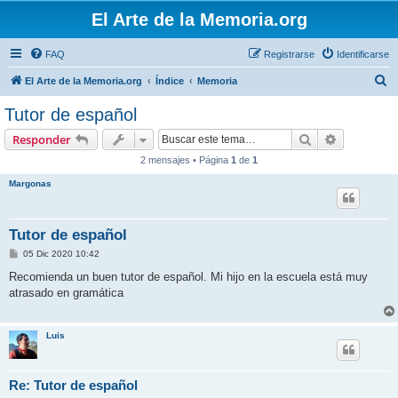
El Arte de la Memoria.org
FAQ
Registrarse
Identificarse
B
El Arte de la Memoria.org
Índice
Memoria
u
Tutor de español
s
Buscar
Búsqueda 
Responder
c
2 mensajes • Página
1
de
1
a
Margonas
r
Tutor de español
M
05 Dic 2020 10:42
e
n
Recomienda un buen tutor de español. Mi hijo en la escuela está muy
s
atrasado en gramática
a
j
e
Luis
Re: Tutor de español