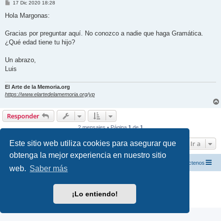
M
17 Dic 2020 18:28
e
n
Hola Margonas:
s
a
j
Gracias por preguntar aquí. No conozco a nadie que haga Gramática.
e
¿Qué edad tiene tu hijo?
Un abrazo,
Luis
El Arte de la Memoria.org
https://www.elartedelamemoria.org/yp
Responder
2 mensajes • Página
1
de
1
Este sitio web utiliza cookies para asegurar que
Ir a
obtenga la mejor experiencia en nuestro sitio
El Arte de la Memoria.org
Índice
Contáctenos
web.
Saber más
Desarrollado por
phpBB
® Forum Software © phpBB Limited
Traducción al español por
phpBB España
¡Lo entiendo!
Privacidad
|
Condiciones